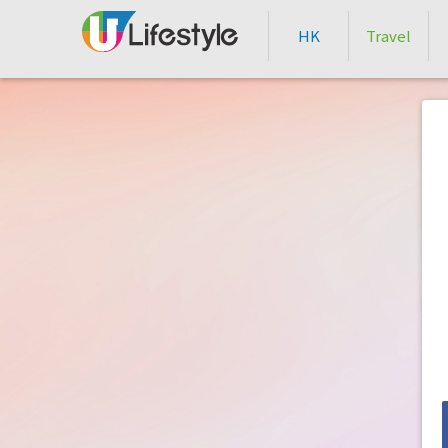
HK
Travel