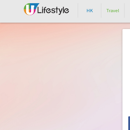
HK
Travel