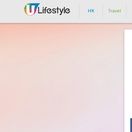
HK
Travel