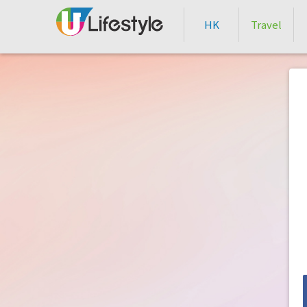
HK
Travel