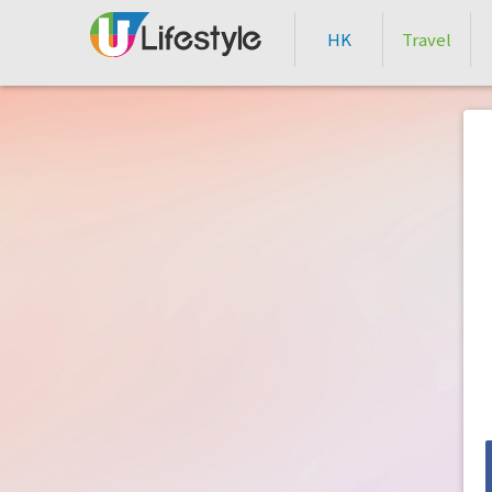
HK
Travel