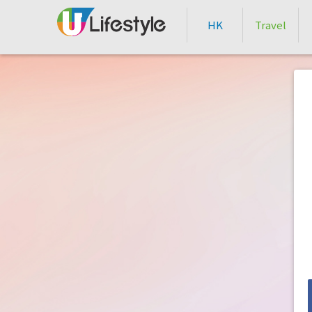
HK
Travel