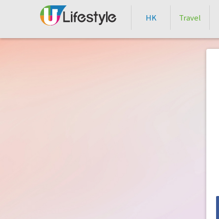
HK
Travel