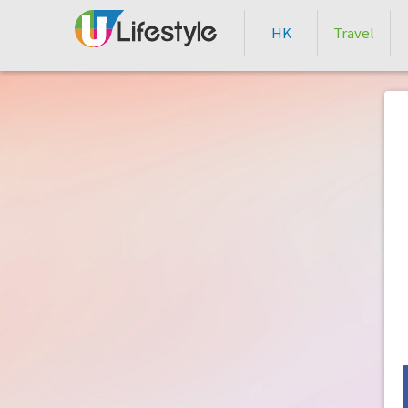
HK
Travel