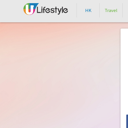
HK
Travel