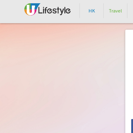
HK
Travel