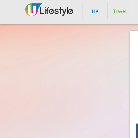
HK
Travel