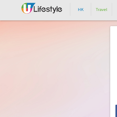
HK
Travel