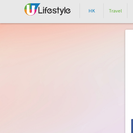
HK
Travel