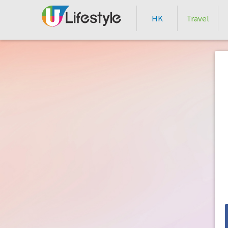
HK
Travel