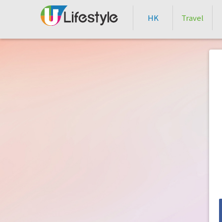
HK
Travel