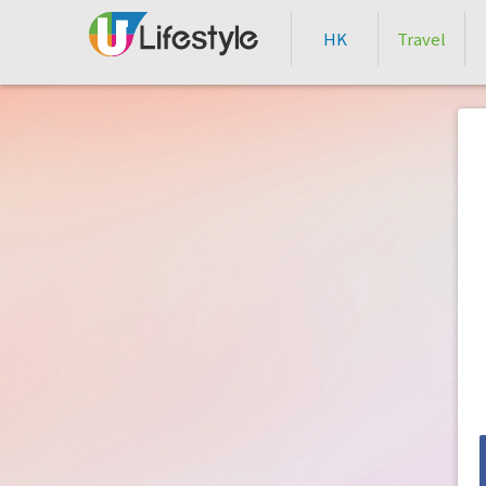
HK
Travel