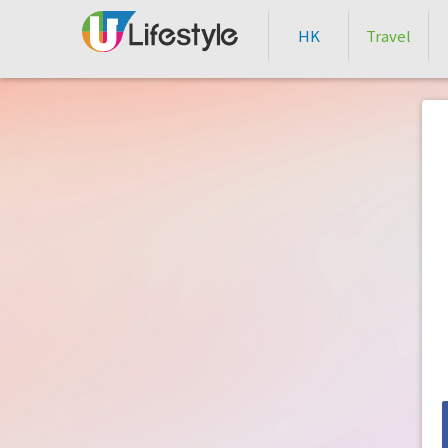
HK
Travel