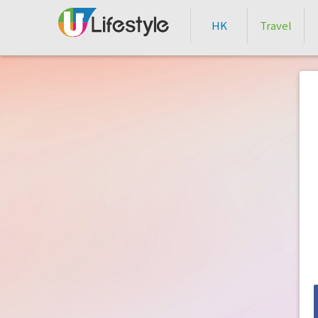
HK
Travel