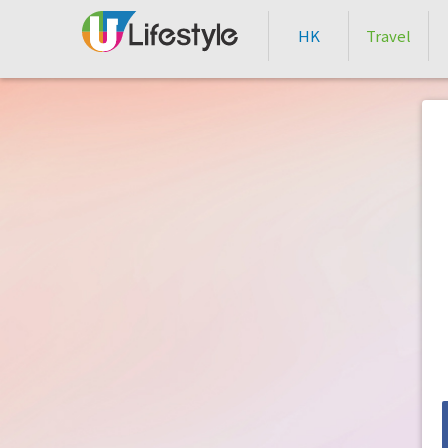
HK
Travel