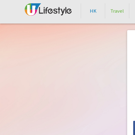
HK
Travel