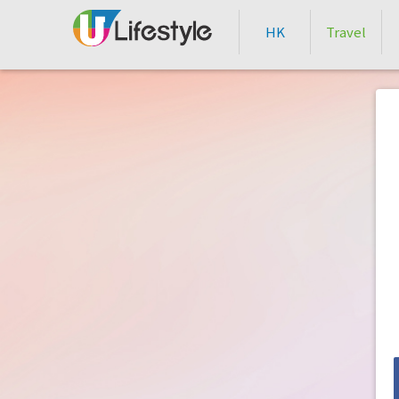
HK
Travel