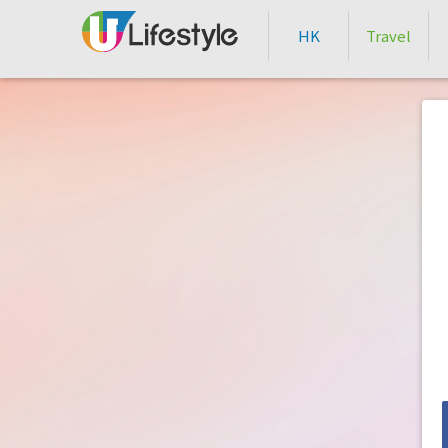
HK
Travel