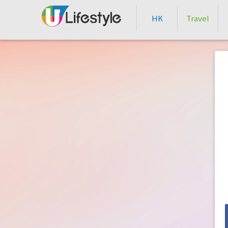
HK
Travel