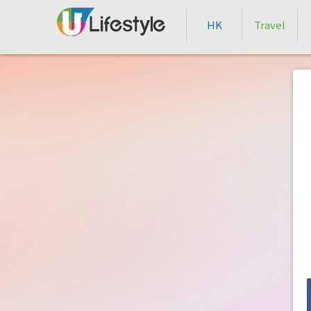
HK
Travel