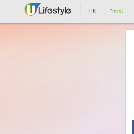
HK
Travel