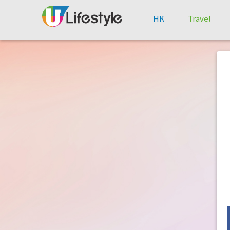
HK
Travel