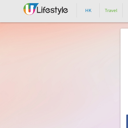
HK
Travel