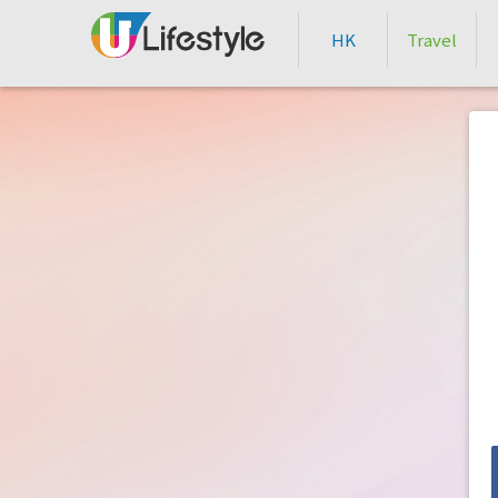
HK
Travel