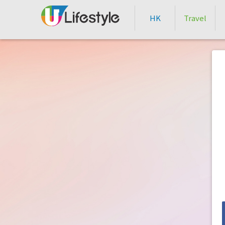
HK
Travel