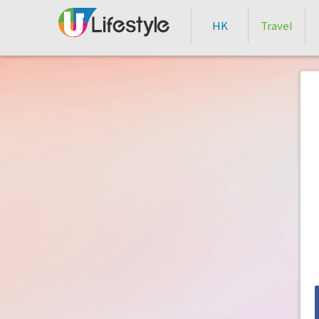
HK
Travel