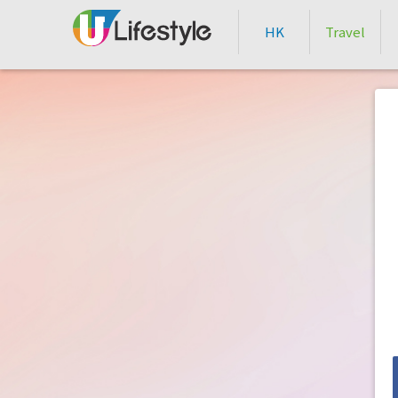
HK
Travel