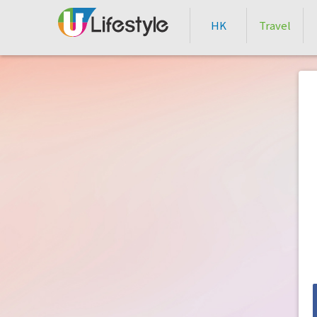
HK
Travel