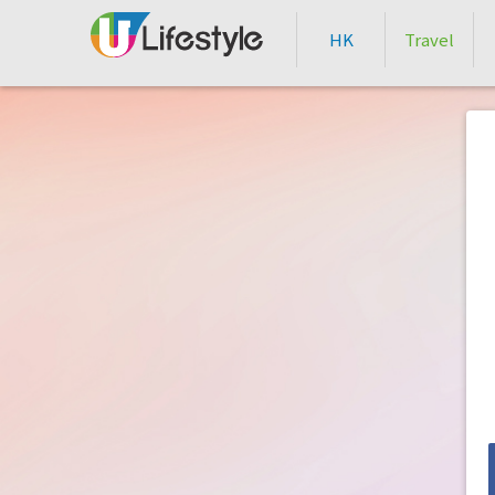
HK
Travel