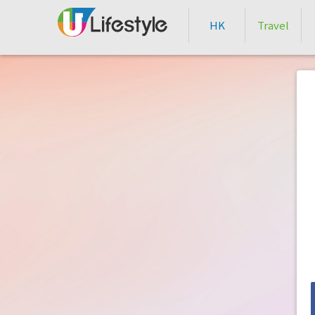
HK
Travel