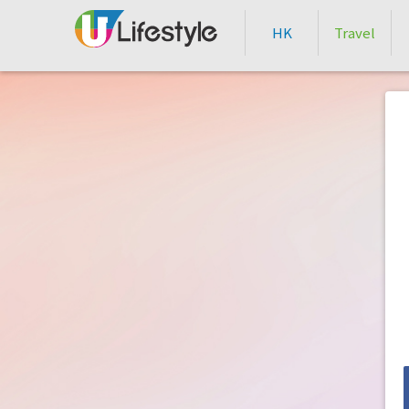
HK
Travel