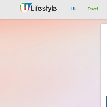
HK
Travel