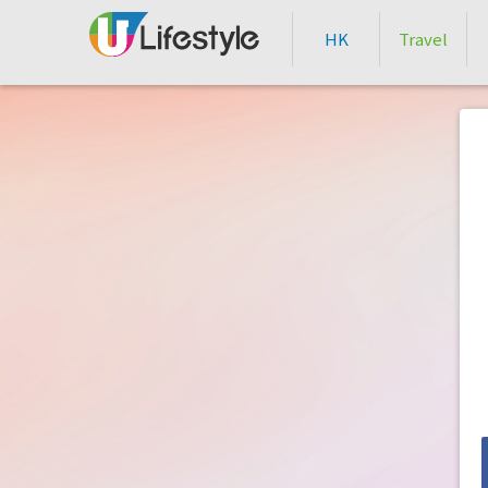
HK
Travel