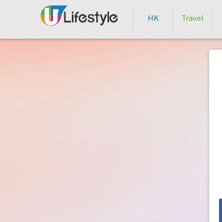
HK
Travel