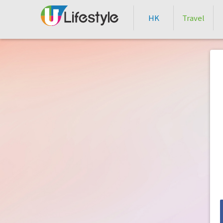
HK
Travel