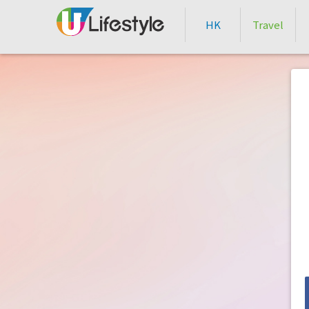
HK
Travel