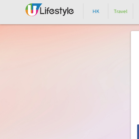
HK
Travel