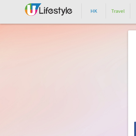
HK
Travel