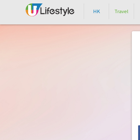
HK
Travel