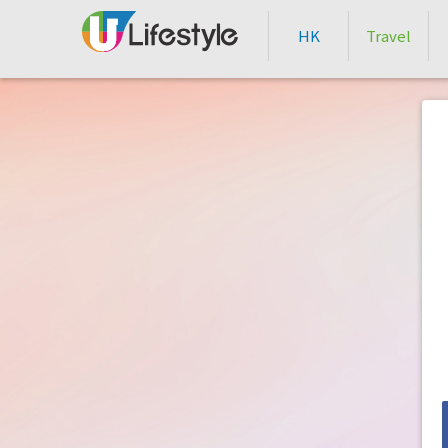
HK
Travel