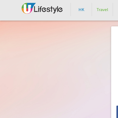
HK
Travel