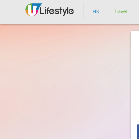
HK
Travel