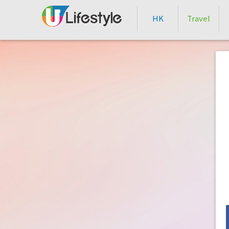
HK
Travel