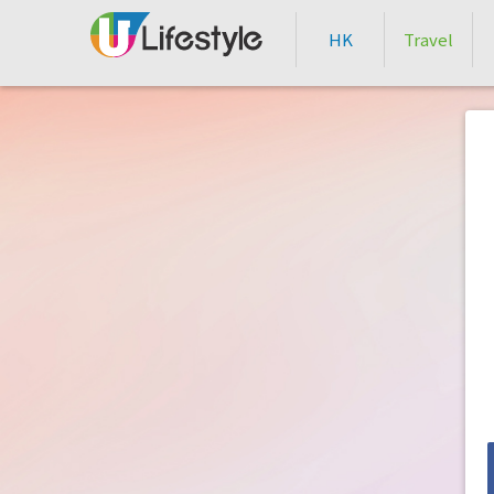
HK
Travel