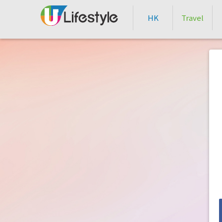
HK
Travel