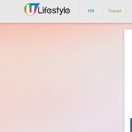
HK
Travel